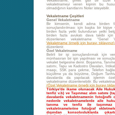
Vekaletname, şirket gibi bir tüzel ki
vekaletnameyi veren kişinin bu husu
olmadığının kanıtlarını Noter isteyebilir.
Vekaletname Çeşitleri
Genel Vekaletname
Bir kimsenin, kendi adına birden f
sonuçlandırılması için başka bir kişiye 
birden fazla yetki bulunduran yetki belg
birden fazla avukatı dava takibi için
düzenlenen vekaletname "Genel V
Vekaletname örneği için burayı tıklayınız
düzenlenir.
Özel Vekaletname
Belirli bir işi sonuçlandırmak için ve
münhasıran bir işin yapılması ve sonuçlan
vekalet belgesine denir. Boşanma, Tanıme
satımı, Tapu ve Kadostro Davaları, İntikal,
maaşı, SSK para çekme, Telefon bağlatm
küçültme ya da büyütme, Doğum Tarihive 
davalarda da yapılacak işlemin özel 
vekaletname düzenlenebilir. Bu vekaletnam
(Özel Vekaletname örneği için burayı tıklay
Türkiye'de ikame olunacak Aile Huku
tenfiz v.b) ve Taşınmaz alım satımı (tap
davalarda vekaletnamenin fotoğraflı 
nedenle vekaletnamelerde aile huk
tanıma ve tenfiz ile taşınmaz
vekaletnamelerine fotoğraf ekletmel
dışından konsolosluklarda çıkart