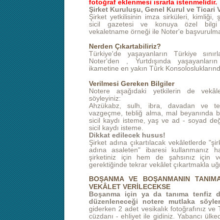
fotoğraf eklenmesi ısrarla istenmelidir.
Şirket Kuruluşu, Genel Kurul ve Ticari
Şirket yetkilisinin imza sirküleri, kimliği, 
sicil gazetesi ve konuya özel bilgi 
vekaletname örneği ile Noter'e başvurulm
Nerden Çıkartabiliriz?
Türkiye'de yaşayanların Türkiye sınırl
Noter'den , Yurtdışında yaşayanları
ikametine en yakın Türk Konsolosluklarında
Verilmesi Gereken Bilgiler
Notere aşağıdaki yetkilerin de vekâlet
söyleyiniz:
Ahzükabz, sulh, ibra, davadan ve te
vazgeçme, tebliğ alma, mal beyanında b
sicil kaydı isteme, yaş ve ad - soyad de
sicil kaydı isteme.
Dikkat edilecek husus!
Şirket adına çıkartılacak vekâletlerde "şi
adına asaleten" ibaresi kullanmanız h
şirketiniz için hem de şahsınız için v
gerektiğinde tekrar vekâlet çıkartmakla u
BOŞANMA VE BOŞANMANIN TANIMA 
VEKÂLET VERİLECEKSE
Boşanma için ya da tanıma tenfiz d
düzenleneceği notere mutlaka söylen
giderken 2 adet vesikalık fotoğrafınız ve 
cüzdanı - ehliyet ile gidiniz. Yabancı ülk