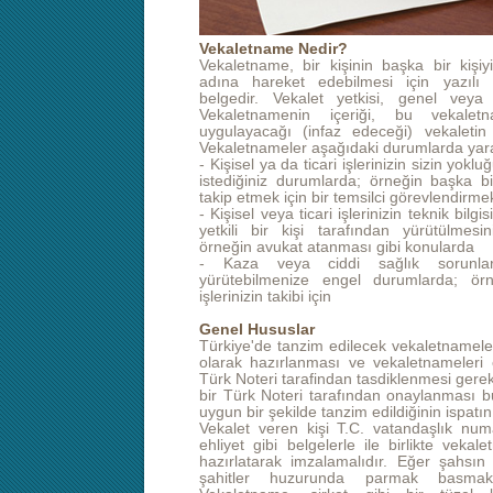
Vekaletname Nedir?
Vekaletname, bir kişinin başka bir kişiy
adına hareket edebilmesi için yazılı o
belgedir. Vekalet yetkisi, genel veya sı
Vekaletnamenin içeriği, bu vekale
uygulayacağı (infaz edeceği) vekaletin 
Vekaletnameler aşağıdaki durumlarda yarar
- Kişisel ya da ticari işlerinizin sizin yo
istediğiniz durumlarda; örneğin başka 
takip etmek için bir temsilci görevlendirme
- Kişisel veya ticari işlerinizin teknik bi
yetkili bir kişi tarafından yürütülmesin
örneğin avukat atanması gibi konularda
- Kaza veya ciddi sağlık sorunları 
yürütebilmenize engel durumlarda; ö
işlerinizin takibi için
Genel Hususlar
Türkiye'de tanzim edilecek vekaletnamele
olarak hazırlanması ve vekaletnameleri 
Türk Noteri tarafindan tasdiklenmesi ger
bir Türk Noteri tarafından onaylanması b
uygun bir şekilde tanzim edildiğinin ispatın
Vekalet veren kişi T.C. vatandaşlık numa
ehliyet gibi belgelerle ile birlikte vek
hazırlatarak imzalamalıdır. Eğer şahs
şahitler huzurunda parmak basmak 