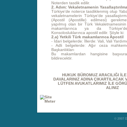
Noterden tasdik edilir.
2. Adım: Vekaletnamenin Yasallaştırılma
Türkiye'de noterce tasdiklenmiş olup Yaba
vekaletnamelerin Türkiye'de yasallaştırm
(Apostil (Apostille) edilmesi) gerekme
yapılmış olan bir Türk Vekaletnamesinin a
makamlarınca ya da Türkiye'de
Konsolosluklarınca apostil edilir. Şöyle ki:
2.a) Yetkili Türk makamlarınca Apostil
- İdari belgelerde: İllerde: Vali, Vali Yard
- Adli belgelerde: Ağır ceza mahkeme
Başkanlıkları
Bu makamlardan hangisine başvurac
bildirecektir.
HUKUK BÜROMUZ ARACILIĞI İLE
DAVALARINIZ ADINA ÇIKARTILACAK 
LÜTFEN AVUKATLARIMIZ İLE GÖRÜŞ
ALINIZ
© 2007 