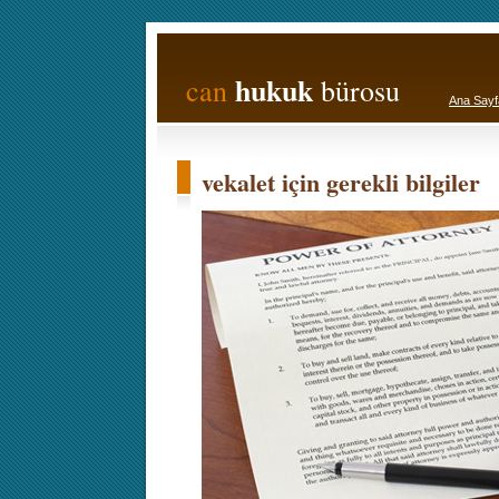
hukuk
can
bürosu
Ana Sayf
vekalet için gerekli bilgiler