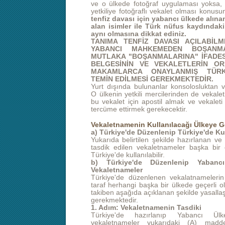
ve o ülkede fotoğraf uygulaması yoksa
yetkiliye fotoğraflı vekalet olması konusu
tenfiz davası için yabancı ülkede alın
alan isimler ile Türk nüfus kaydındaki
aynı olmasına dikkat ediniz.
TANIMA TENFİZ DAVASI AÇILABİLM
YABANCI MAHKEMEDEN BOŞANM
MUTLAKA "BOŞANMALARINA" İFADES
BELGESİNİN VE VEKALETLERİN ORİ
MAKAMLARCA ONAYLANMIŞ TÜRK
TEMİN EDİLMESİ GEREKMEKTEDİR.
Yurt dışında bulunanlar konsolosluktan ve
O ülkenin yetkili mercilerinden de vekalet
bu vekalet için apostil almak ve vekaleti
tercüme ettirmek gerekecektir.
Vekaletnamenin Kullanılacağı Ülkeye Gö
a) Türkiye'de Düzenlenip Türkiye'de Ku
Yukarıda belirtilen şekilde hazırlanan v
tasdik edilen vekaletnameler başka bir
Türkiye'de kullanılabilir.
b) Türkiye'de Düzenlenip Yabancı
Vekaletnameler
Türkiye'de düzenlenen vekalatnameleri
taraf herhangi başka bir ülkede geçerli olm
takiben aşağıda açıklanan şekilde yasallaşt
gerekmektedir.
1. Adım: Vekaletnamenin Tasdiki
Türkiye'de hazırlanıp Yabancı Ülk
vekaletnameler yukarıdaki (A) maddes