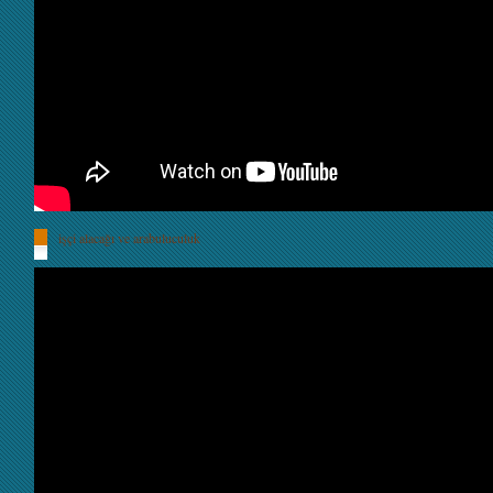
i̇şçi alacağı ve arabuluculuk