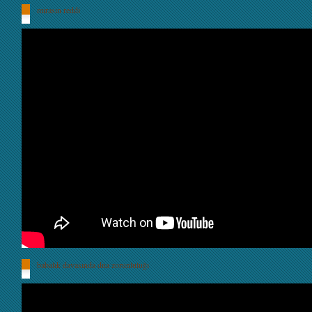
mirasın reddi
babalık davasında dna zorunluluğı