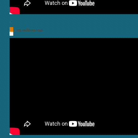
,
suç uydurma suçu